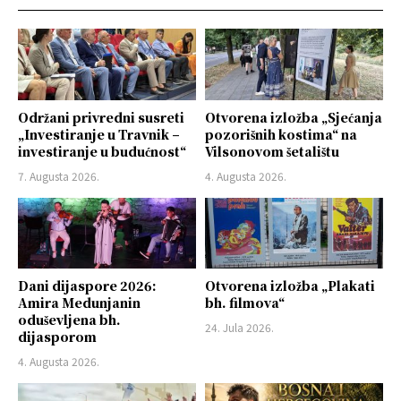
Održani privredni susreti
Otvorena izložba „Sjećanja
„Investiranje u Travnik –
pozorišnih kostima“ na
investiranje u budućnost“
Vilsonovom šetalištu
7. Augusta 2026.
4. Augusta 2026.
Dani dijaspore 2026:
Otvorena izložba „Plakati
Amira Medunjanin
bh. filmova“
oduševljena bh.
24. Jula 2026.
dijasporom
4. Augusta 2026.