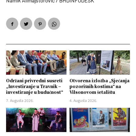
Namik Alimajstorović / BHDINFODESK
Održani privredni susreti
Otvorena izložba „Sjećanja
„Investiranje u Travnik –
pozorišnih kostima“ na
investiranje u budućnost“
Vilsonovom šetalištu
7. Augusta 2026.
4. Augusta 2026.