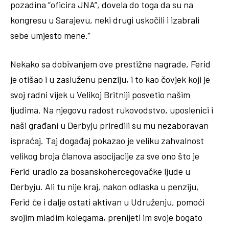
pozadina ”oficira JNA”, dovela do toga da su na
kongresu u Sarajevu, neki drugi uskočili i izabrali
sebe umjesto mene.”
Nekako sa dobivanjem ove prestižne nagrade, Ferid
je otišao i u zasluženu penziju, i to kao čovjek koji je
svoj radni vijek u Velikoj Britniji posvetio našim
ljudima. Na njegovu radost rukovodstvo, uposlenici i
naši građani u Derbyju priredili su mu nezaboravan
ispraćaj. Taj događaj pokazao je veliku zahvalnost
velikog broja članova asocijacije za sve ono što je
Ferid uradio za bosanskohercegovačke ljude u
Derbyju. Ali tu nije kraj, nakon odlaska u penziju,
Ferid će i dalje ostati aktivan u Udruženju, pomoći
svojim mladim kolegama, prenijeti im svoje bogato