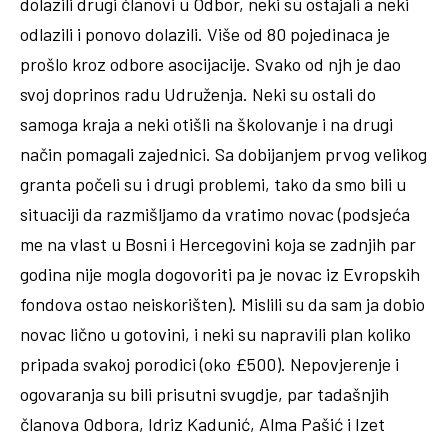
dolazili drugi članovi u Odbor, neki su ostajali a neki
odlazili i ponovo dolazili. Više od 80 pojedinaca je
prošlo kroz odbore asocijacije. Svako od njh je dao
svoj doprinos radu Udruženja. Neki su ostali do
samoga kraja a neki otišli na školovanje i na drugi
način pomagali zajednici. Sa dobijanjem prvog velikog
granta počeli su i drugi problemi, tako da smo bili u
situaciji da razmišljamo da vratimo novac (podsjeća
me na vlast u Bosni i Hercegovini koja se zadnjih par
godina nije mogla dogovoriti pa je novac iz Evropskih
fondova ostao neiskorišten). Mislili su da sam ja dobio
novac lično u gotovini, i neki su napravili plan koliko
pripada svakoj porodici (oko £500). Nepovjerenje i
ogovaranja su bili prisutni svugdje, par tadašnjih
članova Odbora, Idriz Kadunić, Alma Pašić i Izet