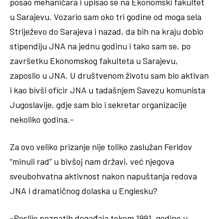
posao mehaničara i upisao se na Ekonomski fakultet
u Sarajevu. Vozario sam oko tri godine od moga sela
Striježevo do Sarajeva i nazad, da bih na kraju dobio
stipendiju JNA na jednu godinu i tako sam se, po
završetku Ekonomskog fakulteta u Sarajevu,
zaposlio u JNA. U društvenom životu sam bio aktivan
i kao bivši oficir JNA u tadašnjem Savezu komunista
Jugoslavije, gdje sam bio i sekretar organizacije
nekoliko godina.-
Za ovo veliko prizanje nije toliko zaslužan Feridov
“minuli rad” u bivšoj nam državi, već njegova
sveubohvatna aktivnost nakon napuštanja redova
JNA i dramatičnog dolaska u Englesku?
-Poslije poznatih događaja tokom 1991. godine u