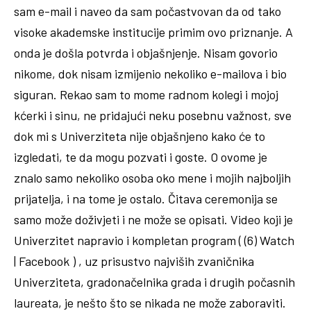
sam e-mail i naveo da sam počastvovan da od tako
visoke akademske institucije primim ovo priznanje. A
onda je došla potvrda i objašnjenje. Nisam govorio
nikome, dok nisam izmijenio nekoliko e-mailova i bio
siguran. Rekao sam to mome radnom kolegi i mojoj
kćerki i sinu, ne pridajući neku posebnu važnost, sve
dok mi s Univerziteta nije objašnjeno kako će to
izgledati, te da mogu pozvati i goste. O ovome je
znalo samo nekoliko osoba oko mene i mojih najboljih
prijatelja, i na tome je ostalo. Čitava ceremonija se
samo može doživjeti i ne može se opisati. Video koji je
Univerzitet napravio i kompletan program ( (6) Watch
| Facebook ) , uz prisustvo najviših zvaničnika
Univerziteta, gradonačelnika grada i drugih počasnih
laureata, je nešto što se nikada ne može zaboraviti.