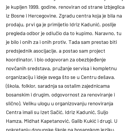
je kupljen 1999. godine, renoviran od strane izbjeglica
iz Bosne i Hercegovine. Zgradu centra koja je bila na
prodaju, prvi ga je primijetio Idriz Kadunić, poslije
pregleda odbor je odlučio da to kupimo. Naravno, tu
je bilo i onih za i onih protiv. Tada sam prestao biti
predsjednik asocijacije, a postao sam project
koordinator, i bio odgovoran za obezbjeđenje
novčanih sredstava, pružanje servisa i kompletnu
organizaciju i ideje svega što se u Centru dešava.
(škola, folklor, saradnja sa ostalim zajednicama
bosanskim i drugim, odgovornost za renoviranje i
slično). Veliku ulogu u organizovanju renoviranja
Centra imali su Izet Sačić, Idriz Kadunić, Suljo
Hamza, Midhat Kapetanović, Galib Kukić i drugi. U
pokretanju dopunske škole na bosanskom jeziku,