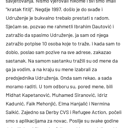
savjetovanja. Nismo vjerovali nikome i svi smo imali
“kratak fitilj”. Negdje 1997. došlo je do svađe i
Udruženje je bukvalno trebalo prestati s radom.
Sjećam se, pozvao me rahmetli Ibrahim Dautović i
zatražio da spasimo Udruženje, ja sam od njega
zatražio potpise 10 osoba koje to traže, i kada sam to
dobio, poslao sam pozive na sve adrese, zakazao
sastanak. Na samom sastanku tražili su od mene da
ga ja vodim, a na kraju su mene izabrali za
predsjednika Udruženja. Onda sam rekao, a sada
moramo raditi. U tom odboru su, pored mene, bili
Midhat Kapetanović, Muhamed Siranović, Idriz
Kadunić, Faik Mehonjić, Elma Hanjalić i Nermina
Salkić. Zajedno sa Derby CVS i Refugee Action, počeli
smo s aplikacijama za novac. Poslije su svake godine