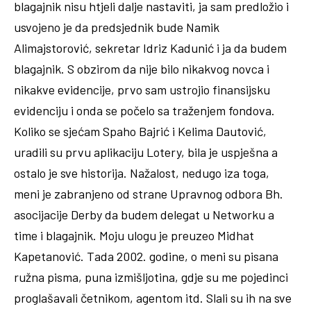
blagajnik nisu htjeli dalje nastaviti, ja sam predložio i
usvojeno je da predsjednik bude Namik
Alimajstorović, sekretar Idriz Kadunić i ja da budem
blagajnik. S obzirom da nije bilo nikakvog novca i
nikakve evidencije, prvo sam ustrojio finansijsku
evidenciju i onda se počelo sa traženjem fondova.
Koliko se sjećam Spaho Bajrić i Kelima Dautović,
uradili su prvu aplikaciju Lotery, bila je uspješna a
ostalo je sve historija. Nažalost, nedugo iza toga,
meni je zabranjeno od strane Upravnog odbora Bh.
asocijacije Derby da budem delegat u Networku a
time i blagajnik. Moju ulogu je preuzeo Midhat
Kapetanović. Tada 2002. godine, o meni su pisana
ružna pisma, puna izmišljotina, gdje su me pojedinci
proglašavali četnikom, agentom itd. Slali su ih na sve