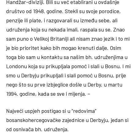
Handžar-diviziji. Bili su već etablirani u ovdašnje
društvo od 1948. godine. Stekli su svoje porodice,
penzije ili plate, i razgovarali su između sebe, ali
udruženja koja su nekada imali, raspala su se. Znao
sam puno o Velikoj Britaniji ali nisam znao jezik i to mi
je bio prioritet kako bih mogao krenuti dalje. Osim
toga bio sam u kontaktu sa našim bh. udruženjima u
Londonu koja su prikupljala pomoć i slali u Bosnu. I mi
smo u Derbyju prikupljali i slali pomoć u Bosnu, prije
nego što su prve izbjeglice došle u Derby, u martu
1994. godine, kada se sve i mijenja. –
Najveći uspjeh postigao si u “redovima”
bosanskohercegovačke zajednice u Derbyju, jedan si
od osnivača bh. udruženja.