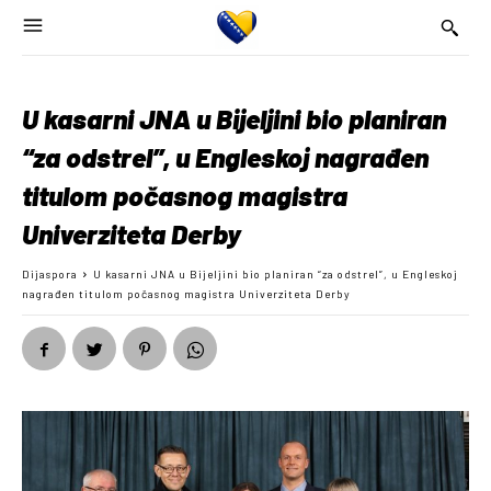
U kasarni JNA u Bijeljini bio planiran
“za odstrel”, u Engleskoj nagrađen
titulom počasnog magistra
Univerziteta Derby
Dijaspora
U kasarni JNA u Bijeljini bio planiran “za odstrel”, u Engleskoj
nagrađen titulom počasnog magistra Univerziteta Derby