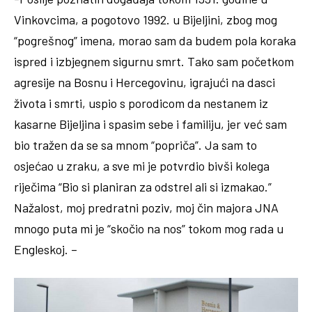
Vinkovcima, a pogotovo 1992. u Bijeljini, zbog mog
“pogrešnog” imena, morao sam da budem pola koraka
ispred i izbjegnem sigurnu smrt. Tako sam početkom
agresije na Bosnu i Hercegovinu, igrajući na dasci
života i smrti, uspio s porodicom da nestanem iz
kasarne Bijeljina i spasim sebe i familiju, jer već sam
bio tražen da se sa mnom “popriča”. Ja sam to
osjećao u zraku, a sve mi je potvrdio bivši kolega
riječima “Bio si planiran za odstrel ali si izmakao.”
Nažalost, moj predratni poziv, moj čin majora JNA
mnogo puta mi je “skočio na nos” tokom mog rada u
Engleskoj. –