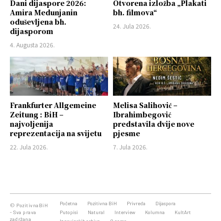
Dani dijaspore 2026:
Otvorena izložba „Plakati
Amira Medunjanin
bh. filmova“
oduševljena bh.
24. Jula 2026.
dijasporom
4. Augusta 2026.
Frankfurter Allgemeine
Melisa Salihović –
Zeitung : BiH –
Ibrahimbegović
najvoljenija
predstavila dvije nove
reprezentacija na svijetu
pjesme
22. Jula 2026.
7. Jula 2026.
Početna
Pozitivna BiH
Privreda
Dijaspora
© PozitivnaBiH
- Sva prava
Putopisi
Natural
Interview
Kolumna
KultArt
zadržana