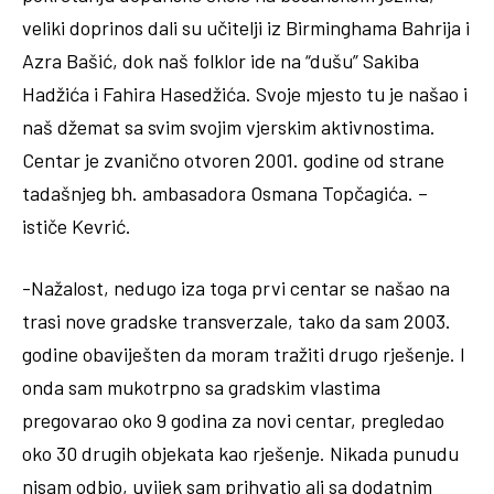
veliki doprinos dali su učitelji iz Birminghama Bahrija i
Azra Bašić, dok naš folklor ide na “dušu” Sakiba
Hadžića i Fahira Hasedžića. Svoje mjesto tu je našao i
naš džemat sa svim svojim vjerskim aktivnostima.
Centar je zvanično otvoren 2001. godine od strane
tadašnjeg bh. ambasadora Osmana Topčagića. –
ističe Kevrić.
-Nažalost, nedugo iza toga prvi centar se našao na
trasi nove gradske transverzale, tako da sam 2003.
godine obaviješten da moram tražiti drugo rješenje. I
onda sam mukotrpno sa gradskim vlastima
pregovarao oko 9 godina za novi centar, pregledao
oko 30 drugih objekata kao rješenje. Nikada punudu
nisam odbio, uvijek sam prihvatio ali sa dodatnim