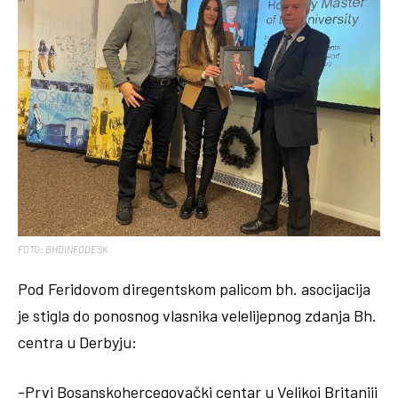
FOTO: BHDINFODESK
Pod Feridovom diregentskom palicom bh. asocijacija
je stigla do ponosnog vlasnika velelijepnog zdanja Bh.
centra u Derbyju:
-Prvi Bosanskohercegovački centar u Velikoj Britaniji