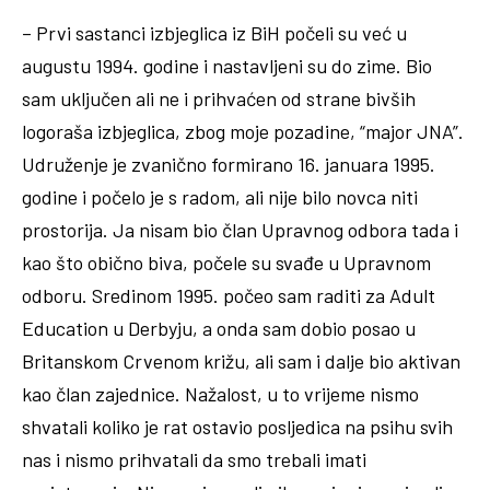
– Prvi sastanci izbjeglica iz BiH počeli su već u
augustu 1994. godine i nastavljeni su do zime. Bio
sam uključen ali ne i prihvaćen od strane bivših
logoraša izbjeglica, zbog moje pozadine, “major JNA”.
Udruženje je zvanično formirano 16. januara 1995.
godine i počelo je s radom, ali nije bilo novca niti
prostorija. Ja nisam bio član Upravnog odbora tada i
kao što obično biva, počele su svađe u Upravnom
odboru. Sredinom 1995. počeo sam raditi za Adult
Education u Derbyju, a onda sam dobio posao u
Britanskom Crvenom križu, ali sam i dalje bio aktivan
kao član zajednice. Nažalost, u to vrijeme nismo
shvatali koliko je rat ostavio posljedica na psihu svih
nas i nismo prihvatali da smo trebali imati