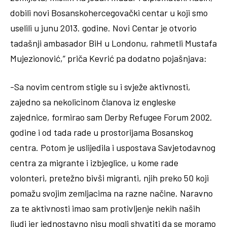
dobili novi Bosanskohercegovački centar u koji smo
uselili u junu 2013. godine. Novi Centar je otvorio
tadašnji ambasador BiH u Londonu, rahmetli Mustafa
Mujezionović,” priča Kevrić pa dodatno pojašnjava:
-Sa novim centrom stigle su i svježe aktivnosti,
zajedno sa nekolicinom članova iz engleske
zajednice, formirao sam Derby Refugee Forum 2002.
godine i od tada rade u prostorijama Bosanskog
centra. Potom je uslijedila i uspostava Savjetodavnog
centra za migrante i izbjeglice, u kome rade
volonteri, pretežno bivši migranti, njih preko 50 koji
pomažu svojim zemljacima na razne načine. Naravno
za te aktivnosti imao sam protivljenje nekih naših
ljudi jer jednostavno nisu mogli shvatiti da se moramo