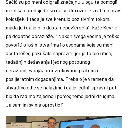
Sačić su po meni odigrali značajnu ulogu te pomogli
meni kao predsjedniku da se Udruženje vrati na pravi
kolosijek. I tada je sve krenulo pozitivnim tokom,
mada je i dalje bilo dosta nepovjerenja”, kaže Kevrić
pa dodatno obrazlaže: ” Nakon svega veoma je teško
govoriti o lošim stvarima i o osobama koje su meni
dosta lošeg pokušale napraviti, jer je to bio uticaj
tadašnjih dešavanja i jednog potpunog
nerazumijevanja, prouzrokovanog ratnim i
poslijeratnim događanjima. Trebalo je vremena da
shvatimo gdje se nalazimo i da je jedini ispravni put
bio da radimo zajedno i pomognemo jedni drugima.
Ja sam im svima oprostio!”