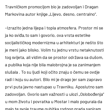
Travničkom promocijom bio je zadovoljan i Dragan
Markovina autor knjige „Lijevo, desno, centralno“.
-Izrazito jedna lijepa i topla atmosfera. Prostor mi se
ja ko sviđa,to sam i govorio, ova vrsta estetike
socijalističkog modernizma u arhitekturi je nešto što
je meni jako blisko. Volim tu jednu vrstu netaknutosti
tog svijeta, ali vidim da se prostor održava sa dušom,
a publika koja nije bila malobrojna je sa zanimanjem
slušala . To su ljudi koji očito znaju o čemu se ovdje
radi i koju su autori. Bilo mi je drago jer sam zapravo
prvi puta javno nastupao u Travniku. Aposlutno sam
zadovoljan. Gvorio sam važnosti u ulozi „Oslobođenja“
u mom životu i povratka u Mostar i malo pogurala da
malo te svoje traume gubitka rodnog grada saniram.