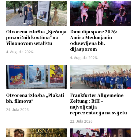
Otvorena izložba „Sjećanja
Dani dijaspore 2026:
pozorišnih kostima“ na
Amira Medunjanin
Vilsonovom šetalištu
oduševljena bh.
dijasporom
4. Augusta 2026.
4. Augusta 2026.
Otvorena izložba „Plakati
Frankfurter Allgemeine
bh. filmova“
Zeitung : BiH –
najvoljenija
24. Jula 2026.
reprezentacija na svijetu
22. Jula 2026.