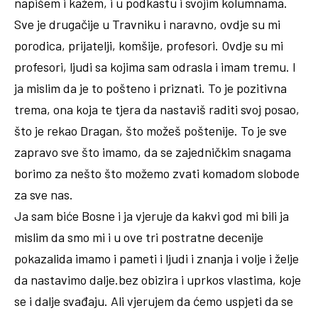
napišem i kažem, i u podkastu i svojim kolumnama.
Sve je drugačije u Travniku i naravno, ovdje su mi
porodica, prijatelji, komšije, profesori. Ovdje su mi
profesori, ljudi sa kojima sam odrasla i imam tremu. I
ja mislim da je to pošteno i priznati. To je pozitivna
trema, ona koja te tjera da nastaviš raditi svoj posao,
što je rekao Dragan, što možeš poštenije. To je sve
zapravo sve što imamo, da se zajedničkim snagama
borimo za nešto što možemo zvati komadom slobode
za sve nas.
Ja sam biće Bosne i ja vjeruje da kakvi god mi bili ja
mislim da smo mi i u ove tri postratne decenije
pokazalida imamo i pameti i ljudi i znanja i volje i želje
da nastavimo dalje.bez obizira i uprkos vlastima, koje
se i dalje svađaju. Ali vjerujem da ćemo uspjeti da se