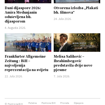
Dani dijaspore 2026:
Otvorena izložba „Plakati
Amira Medunjanin
bh. filmova“
oduševljena bh.
24. Jula 2026.
dijasporom
4. Augusta 2026.
Frankfurter Allgemeine
Melisa Salihović –
Zeitung : BiH –
Ibrahimbegović
najvoljenija
predstavila dvije nove
reprezentacija na svijetu
pjesme
22. Jula 2026.
7. Jula 2026.
Početna
Pozitivna BiH
Privreda
Dijaspora
© PozitivnaBiH