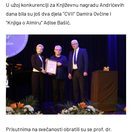
U užoj konkurenciji za Književnu nagradu Andrićevih
dana bila su još dva djela “CVII” Damira Ovčine i
“Knjiga o Almiru” Adise Bašić.
Prisutnima na svečanosti obratili su se prof. dr.