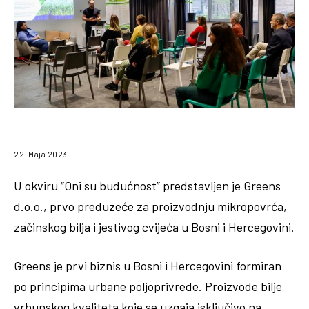
22. Maja 2023.
U okviru “Oni su budućnost” predstavljen je Greens
d.o.o., prvo preduzeće za proizvodnju mikropovrća,
začinskog bilja i jestivog cvijeća u Bosni i Hercegovini.
Greens je prvi biznis u Bosni i Hercegovini formiran
po principima urbane poljoprivrede. Proizvode bilje
vrhunskog kvaliteta koje se uzgaja isključivo na