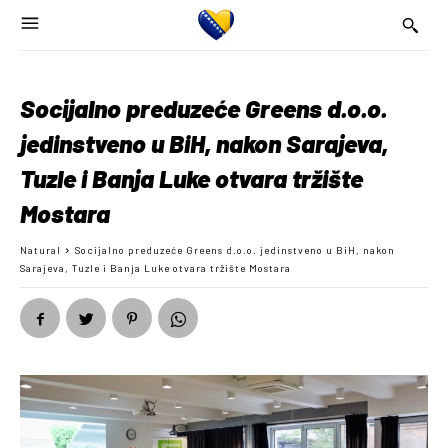
Socijalno preduzeće Greens d.o.o.
jedinstveno u BiH, nakon Sarajeva,
Tuzle i Banja Luke otvara tržište
Mostara
Natural
Socijalno preduzeće Greens d.o.o. jedinstveno u BiH, nakon
Sarajeva, Tuzle i Banja Luke otvara tržište Mostara