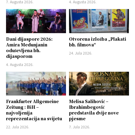
7. Augusta 2026.
4. Augusta 2026.
Dani dijaspore 2026:
Otvorena izložba „Plakati
Amira Medunjanin
bh. filmova“
oduševljena bh.
24. Jula 2026.
dijasporom
4. Augusta 2026.
Frankfurter Allgemeine
Melisa Salihović –
Zeitung : BiH –
Ibrahimbegović
najvoljenija
predstavila dvije nove
reprezentacija na svijetu
pjesme
22. Jula 2026.
7. Jula 2026.