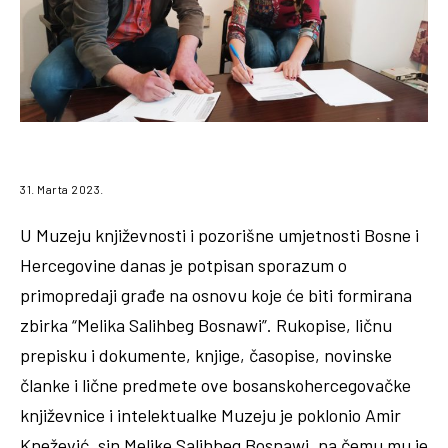
31. Marta 2023.
U Muzeju književnosti i pozorišne umjetnosti Bosne i
Hercegovine danas je potpisan sporazum o
primopredaji građe na osnovu koje će biti formirana
zbirka “Melika Salihbeg Bosnawi”. Rukopise, ličnu
prepisku i dokumente, knjige, časopise, novinske
članke i lične predmete ove bosanskohercegovačke
književnice i intelektualke Muzeju je poklonio Amir
Knežević, sin Melike Salihbeg Bosnawi, na čemu mu je