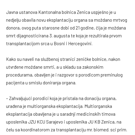
Javna ustanova Kantonalna bolnica Zenica uspješno je u
nedjelju obavila novu eksplantaciju organa sa moždano mrtvog
donora, ovog puta starosne dobi od 21 godine, čija je moždana
smrt dijagnosticirana 3. augusta te koja je rezultirala prvom
transplantacijom srca u Bosni i Hercegovini.
Kako su naveli na službenoj stranici zeničke bolnice, nakon
utvrđene moždane smrti, a u skladu sa zakonskim
procedurama, obavljen je i razgovor s porodicom preminulog
pacijenta u smislu doniranja organa.
– Zahvaljujući porodici koja je pristala na donaciju organa,
urađena je multiorganska eksplantacija. Multiorganska
eksplantacija obavljena je u saradnji medicinskih timova
uposlenika JZU KCU Sarajevo i uposlenika JU KB Zenica, na
čelu sa koordinatorom za transplantaciju mr. biomed. sci prim.