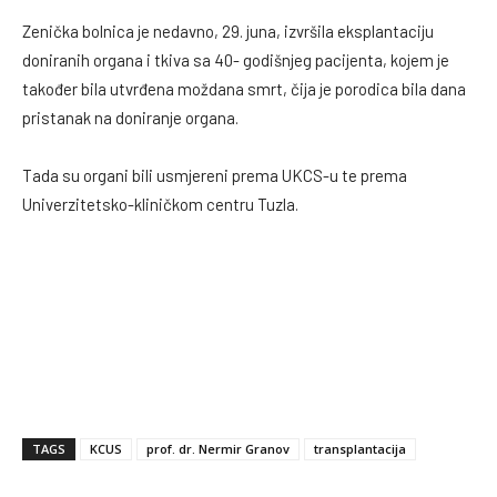
Zenička bolnica je nedavno, 29. juna, izvršila eksplantaciju
doniranih organa i tkiva sa 40- godišnjeg pacijenta, kojem je
također bila utvrđena moždana smrt, čija je porodica bila dana
pristanak na doniranje organa.
Tada su organi bili usmjereni prema UKCS-u te prema
Univerzitetsko-kliničkom centru Tuzla.
TAGS
KCUS
prof. dr. Nermir Granov
transplantacija