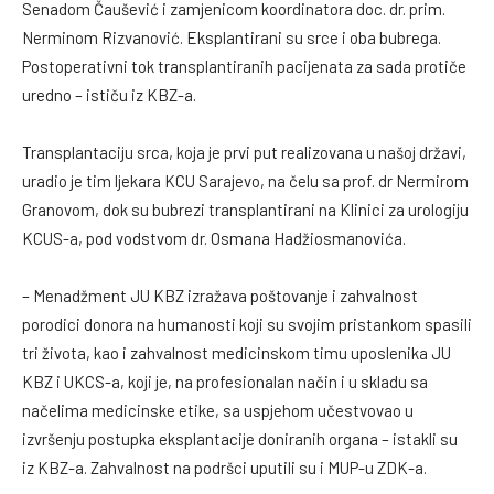
Senadom Čaušević i zamjenicom koordinatora doc. dr. prim.
Nerminom Rizvanović. Eksplantirani su srce i oba bubrega.
Postoperativni tok transplantiranih pacijenata za sada protiče
uredno – ističu iz KBZ-a.
Transplantaciju srca, koja je prvi put realizovana u našoj državi,
uradio je tim ljekara KCU Sarajevo, na čelu sa prof. dr Nermirom
Granovom, dok su bubrezi transplantirani na Klinici za urologiju
KCUS-a, pod vodstvom dr. Osmana Hadžiosmanovića.
– Menadžment JU KBZ izražava poštovanje i zahvalnost
porodici donora na humanosti koji su svojim pristankom spasili
tri života, kao i zahvalnost medicinskom timu uposlenika JU
KBZ i UKCS-a, koji je, na profesionalan način i u skladu sa
načelima medicinske etike, sa uspjehom učestvovao u
izvršenju postupka eksplantacije doniranih organa – istakli su
iz KBZ-a. Zahvalnost na podršci uputili su i MUP-u ZDK-a.