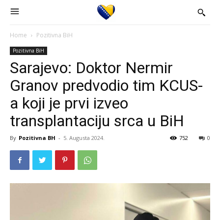
Home
Pozitivna BiH
Pozitivna BiH
Sarajevo: Doktor Nermir
Granov predvodio tim KCUS-
a koji je prvi izveo
transplantaciju srca u BiH
By
Pozitivna BH
-
5. Augusta 2024.
752
0