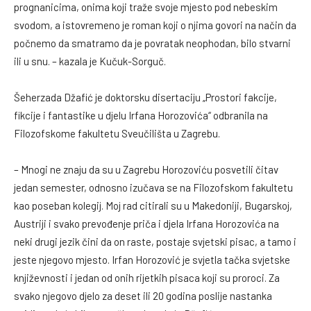
prognanicima, onima koji traže svoje mjesto pod nebeskim
svodom, a istovremeno je roman koji o njima govori na način da
počnemo da smatramo da je povratak neophodan, bilo stvarni
ili u snu. – kazala je Kučuk-Sorguč.
Šeherzada Džafić je doktorsku disertaciju „Prostori fakcije,
fikcije i fantastike u djelu Irfana Horozovića“ odbranila na
Filozofskome fakultetu Sveučilišta u Zagrebu.
– Mnogi ne znaju da su u Zagrebu Horozoviću posvetili čitav
jedan semester, odnosno izučava se na Filozofskom fakultetu
kao poseban kolegij. Moj rad citirali su u Makedoniji, Bugarskoj,
Austriji i svako prevođenje priča i djela Irfana Horozovića na
neki drugi jezik čini da on raste, postaje svjetski pisac, a tamo i
jeste njegovo mjesto. Irfan Horozović je svjetla tačka svjetske
književnosti i jedan od onih rijetkih pisaca koji su proroci. Za
svako njegovo djelo za deset ili 20 godina poslije nastanka