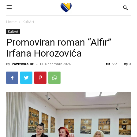
Home
KultArt
KultArt
Promoviran roman “Alfir”
Irfana Horozovića
By
Pozitivna BH
-
13. Decembra 2024.
552
0