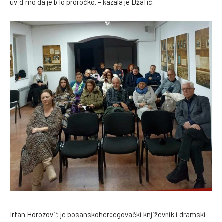
uvidimo da je bilo proročko. – kazala je Džafić.
Irfan Horozović je bosanskohercegovački književnik i dramski