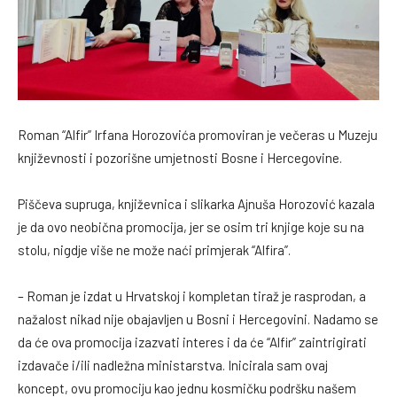
Roman “Alfir” Irfana Horozovića promoviran je večeras u Muzeju
književnosti i pozorišne umjetnosti Bosne i Hercegovine.
Piščeva supruga, književnica i slikarka Ajnuša Horozović kazala
je da ovo neobična promocija, jer se osim tri knjige koje su na
stolu, nigdje više ne može naći primjerak “Alfira”.
– Roman je izdat u Hrvatskoj i kompletan tiraž je rasprodan, a
nažalost nikad nije obajavljen u Bosni i Hercegovini. Nadamo se
da će ova promocija izazvati interes i da će “Alfir” zaintrigirati
izdavače i/ili nadležna ministarstva. Inicirala sam ovaj
koncept, ovu promociju kao jednu kosmičku podršku našem