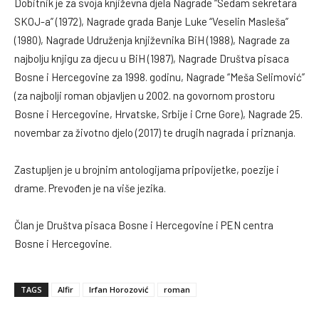
Dobitnik je za svoja književna djela Nagrade “Sedam sekretara
SKOJ-a” (1972), Nagrade grada Banje Luke “Veselin Masleša”
(1980), Nagrade Udruženja književnika BiH (1988), Nagrade za
najbolju knjigu za djecu u BiH (1987), Nagrade Društva pisaca
Bosne i Hercegovine za 1998. godinu, Nagrade “Meša Selimović”
(za najbolji roman objavljen u 2002. na govornom prostoru
Bosne i Hercegovine, Hrvatske, Srbije i Crne Gore), Nagrade 25.
novembar za životno djelo (2017) te drugih nagrada i priznanja.
Zastupljen je u brojnim antologijama pripovijetke, poezije i
drame. Prevođen je na više jezika.
Član je Društva pisaca Bosne i Hercegovine i PEN centra
Bosne i Hercegovine.
TAGS
Alfir
Irfan Horozović
roman