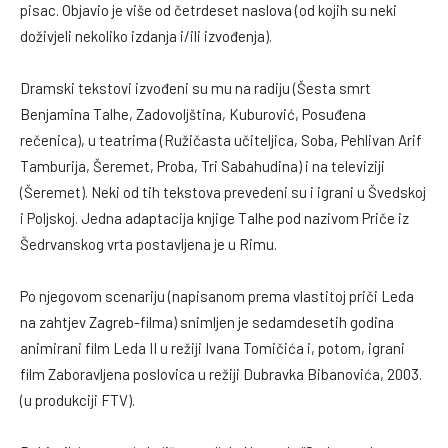
pisac. Objavio je više od četrdeset naslova (od kojih su neki
doživjeli nekoliko izdanja i/ili izvođenja).
Dramski tekstovi izvođeni su mu na radiju (Šesta smrt
Benjamina Talhe, Zadovoljština, Kuburović, Posuđena
rečenica), u teatrima (Ružičasta učiteljica, Soba, Pehlivan Arif
Tamburija, Šeremet, Proba, Tri Sabahudina) i na televiziji
(Šeremet). Neki od tih tekstova prevedeni su i igrani u Švedskoj
i Poljskoj. Jedna adaptacija knjige Talhe pod nazivom Priče iz
Šedrvanskog vrta postavljena je u Rimu.
Po njegovom scenariju (napisanom prema vlastitoj priči Leda
na zahtjev Zagreb-filma) snimljen je sedamdesetih godina
animirani film Leda II u režiji Ivana Tomičića i, potom, igrani
film Zaboravljena poslovica u režiji Dubravka Bibanovića, 2003.
(u produkciji FTV).