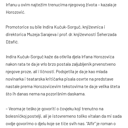
Irfanu u ovim najtežim trenucima njegovog života – kazala je
Horozović.
Promotorice su bile Indira Kučuk-Sorguč, književnica i
direktorica Muzeja Sarajeva i prof. dr. književnosti Šeherzada
Džafić.
Indira Kučuk-Sorguč kaže da otkrila djela Irfana Horozovića
nakon rata te da je vrlo brzo postala zaljubljenik prvenstveno
njegove proze, ali i ličnosti. Podsjetila je da je kao mlada
novinarka i teatarska kritičarka pisala osvrte na predstave
nastale prema Horozovićevim tekstovima te da je velika šteta
što ih danas nema na pozorišnim daskama.
– Veoma je teško je govoriti o čovjeku koji trenutno na
bolesničkoj postelji, ali je istovremeno toliko vitalan da mi sada
ovdje govorimo o djelu koje se tiče svih nas. “Alfir” je roman o