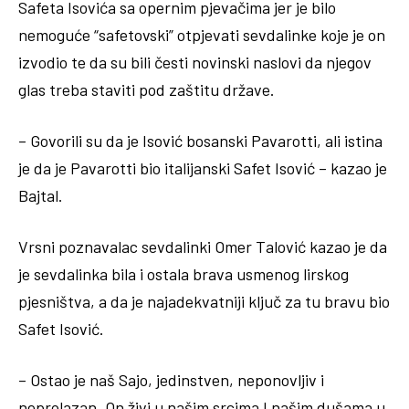
Safeta Isovića sa opernim pjevačima jer je bilo
nemoguće “safetovski” otpjevati sevdalinke koje je on
izvodio te da su bili česti novinski naslovi da njegov
glas treba staviti pod zaštitu države.
– Govorili su da je Isović bosanski Pavarotti, ali istina
je da je Pavarotti bio italijanski Safet Isović – kazao je
Bajtal.
Vrsni poznavalac sevdalinki Omer Talović kazao je da
je sevdalinka bila i ostala brava usmenog lirskog
pjesništva, a da je najadekvatniji ključ za tu bravu bio
Safet Isović.
– Ostao je naš Sajo, jedinstven, neponovljiv i
neprolazan. On živi u našim srcima I našim dušama u