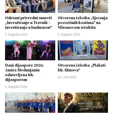
Održani privredni susreti
Otvorena izložba „Sjećanja
„Investiranje u Travnik –
pozorišnih kostima“ na
investiranje u budućnost“
Vilsonovom šetalištu
7. Augusta 2026.
4. Augusta 2026.
Dani dijaspore 2026:
Otvorena izložba „Plakati
Amira Medunjanin
bh. filmova“
oduševljena bh.
24. Jula 2026.
dijasporom
4. Augusta 2026.