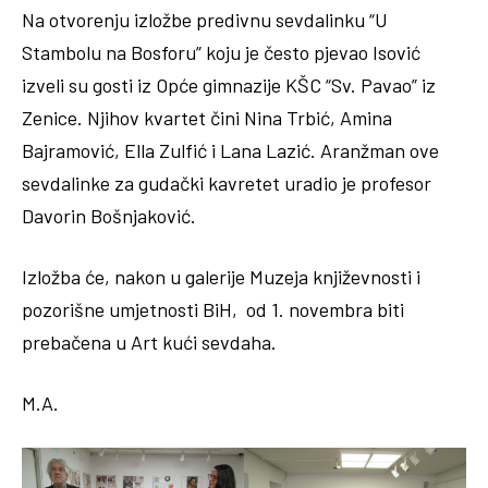
Na otvorenju izložbe predivnu sevdalinku “U
Stambolu na Bosforu” koju je često pjevao Isović
izveli su gosti iz Opće gimnazije KŠC “Sv. Pavao” iz
Zenice. Njihov kvartet čini Nina Trbić, Amina
Bajramović, Ella Zulfić i Lana Lazić. Aranžman ove
sevdalinke za gudački kavretet uradio je profesor
Davorin Bošnjaković.
Izložba će, nakon u galerije Muzeja književnosti i
pozorišne umjetnosti BiH, od 1. novembra biti
prebačena u Art kući sevdaha.
M.A.