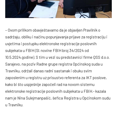
– Ovom prilikom obavještavamo da je objavljen Pravilnik o
sadržaju, obliku i načinu popunjavanja prijave za registraciju i
uvjetima i postupku elektronske registracije poslovnih
subjekata u FBiH (Sl. novine FBiH broj 34/2024 od
10.5.2024.godine). S tim u vezi su predstavnici firme QSS d.o.o.
Sarajevo, na poziv Radne grupe registra Općinskog suda u
Travniku, održali danas radni sastanak i obuku svim
zaposlenim u registru uz prisustvo referenta za IKT poslove,
kako bi što uspješnije započeli rad na novom sistemu
elektronske registracije poslovnih subjekata u FBiH.- kazala
nam je Nina Sulejmanpašić, šefica Registra u Općinskom sudu
u Travniku.