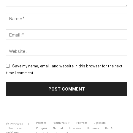
Save my name, email, and website in this browser for the next
time I comment.
Početna
Pozitivna BiH
Privreda
Dijaspora
© PozitivnaBiH
- Sva prava
Putopisi
Natural
Interview
Kolumna
KultArt
zadržana