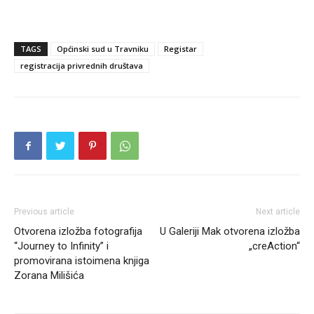
TAGS
Općinski sud u Travniku
Registar
registracija privrednih društava
Previous article
Next article
Otvorena izložba fotografija
U Galeriji Mak otvorena izložba
“Journey to Infinity” i
„creAction“
promovirana istoimena knjiga
Zorana Milišića