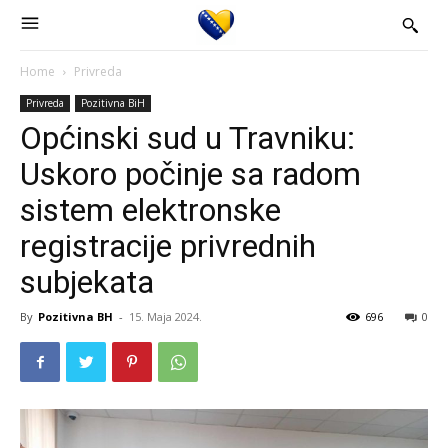
Home
Privreda
Privreda
Pozitivna BiH
Općinski sud u Travniku:
Uskoro počinje sa radom
sistem elektronske
registracije privrednih
subjekata
By
Pozitivna BH
-
15. Maja 2024.
696
0