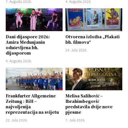
7. Augusta 2026.
4. Augusta 2026.
Dani dijaspore 2026:
Otvorena izložba „Plakati
Amira Medunjanin
bh. filmova“
oduševljena bh.
24. Jula 2026.
dijasporom
4. Augusta 2026.
Frankfurter Allgemeine
Melisa Salihović –
Zeitung : BiH –
Ibrahimbegović
najvoljenija
predstavila dvije nove
reprezentacija na svijetu
pjesme
22. Jula 2026.
7. Jula 2026.