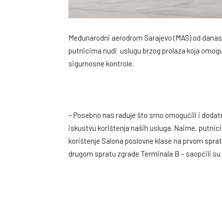
Međunarodni aerodrom Sarajevo (MAS) od danas,
putnicima nudi uslugu brzog prolaza koja omogu
sigurnosne kontrole.
– Posebno nas raduje što smo omogućili i dodatn
iskustvu korištenja naših usluga. Naime, putni
korištenje Salona poslovne klase na prvom spratu
drugom spratu zgrade Terminala B – saopćili s