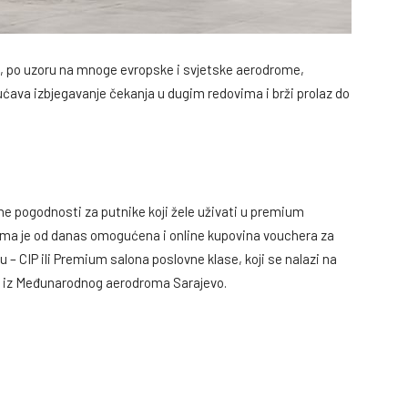
 po uzoru na mnoge evropske i svjetske aerodrome,
ćava izbjegavanje čekanja u dugim redovima i brži prolaz do
e pogodnosti za putnike koji žele uživati u premium
cima je od danas omogućena i online kupovina vouchera za
 – CIP ili Premium salona poslovne klase, koji se nalazi na
u iz Međunarodnog aerodroma Sarajevo.