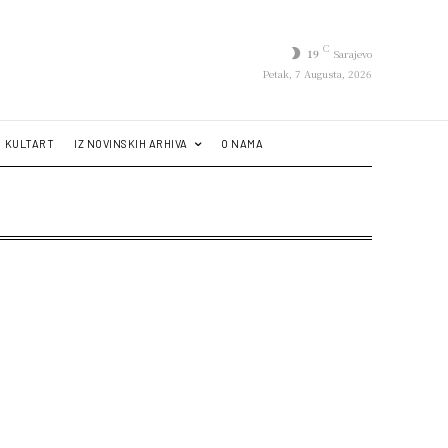
C
19
Sarajevo
Petak, 7 Augusta, 2026
KULTART
IZ NOVINSKIH ARHIVA
O NAMA