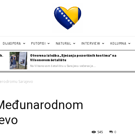
DIJASPORA
PUTOPISI
NATURAL
INTERVIEW
KOLUMNA
h.
Otvorena izložba „Sjećanja pozorišnih kostima“ na
Vilsonovom šetalištu
Na Vilsonovom šetalištu u Sarajevu večeras je...
erodromu Sarajevo
 Međunarodnom
evo
545
0