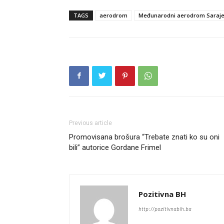
TAGS
aerodrom
Međunarodni aerodrom Saraj
Previous article
Promovisana brošura “Trebate znati ko su oni
bili” autorice Gordane Frimel
Pozitivna BH
http://pozitivnabih.ba