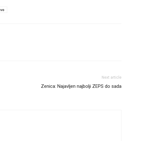
evo
Next article
Zenica: Najavljen najbolji ZEPS do sada