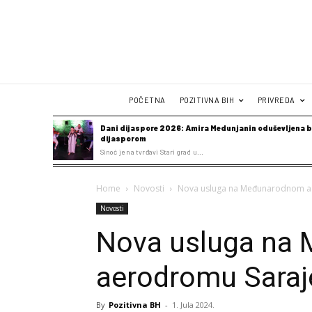
POČETNA
POZITIVNA BIH
PRIVREDA
Dani dijaspore 2026: Amira Medunjanin oduševljena b
dijasporom
Sinoć je na tvrđavi Stari grad u...
Home
Novosti
Nova usluga na Međunarodnom a
Novosti
Nova usluga na
aerodromu Saraj
By
Pozitivna BH
-
1. Jula 2024.