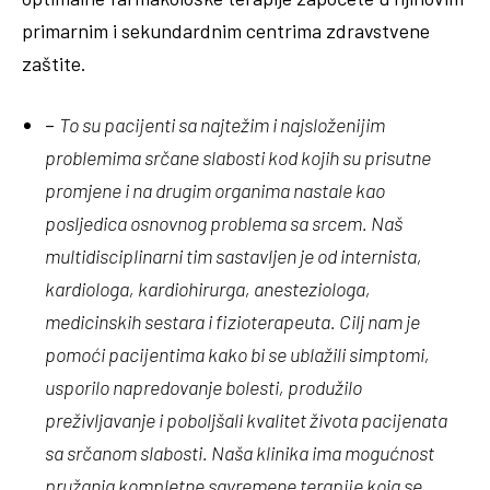
primarnim i sekundardnim centrima zdravstvene
zaštite.
–
To su pacijenti sa najtežim i najsloženijim
problemima srčane slabosti kod kojih su prisutne
promjene i na drugim organima nastale kao
posljedica osnovnog problema sa srcem. Naš
multidisciplinarni tim sastavljen je od internista,
kardiologa, kardiohirurga, anesteziologa,
medicinskih sestara i fizioterapeuta. Cilj nam je
pomoći pacijentima kako bi se ublažili simptomi,
usporilo napredovanje bolesti, produžilo
preživljavanje i poboljšali kvalitet života pacijenata
sa srčanom slabosti. Naša klinika ima mogućnost
pružanja kompletne savremene terapije koja se