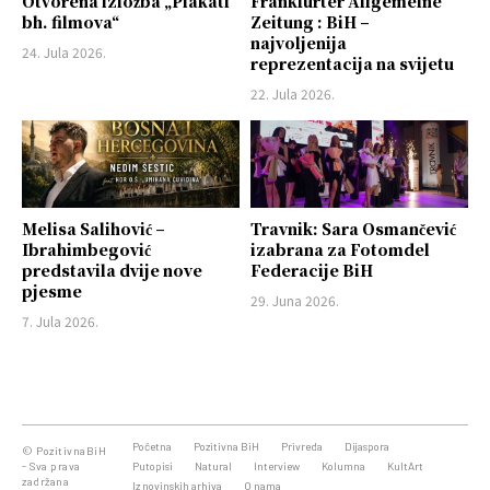
Otvorena izložba „Plakati
Frankfurter Allgemeine
bh. filmova“
Zeitung : BiH –
najvoljenija
24. Jula 2026.
reprezentacija na svijetu
22. Jula 2026.
Melisa Salihović –
Travnik: Sara Osmančević
Ibrahimbegović
izabrana za Fotomdel
predstavila dvije nove
Federacije BiH
pjesme
29. Juna 2026.
7. Jula 2026.
Početna
Pozitivna BiH
Privreda
Dijaspora
© PozitivnaBiH
- Sva prava
Putopisi
Natural
Interview
Kolumna
KultArt
zadržana
Iz novinskih arhiva
O nama