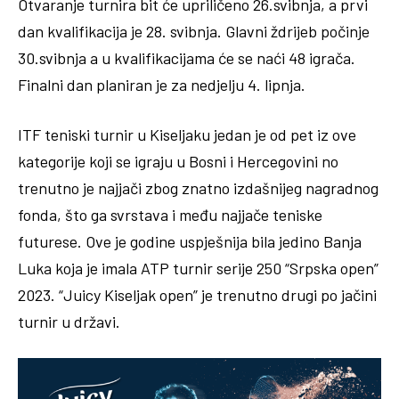
Otvaranje turnira bit će upriličeno 26.svibnja, a prvi
dan kvalifikacija je 28. svibnja. Glavni ždrijeb počinje
30.svibnja a u kvalifikacijama će se naći 48 igrača.
Finalni dan planiran je za nedjelju 4. lipnja.
ITF teniski turnir u Kiseljaku jedan je od pet iz ove
kategorije koji se igraju u Bosni i Hercegovini no
trenutno je najjači zbog znatno izdašnijeg nagradnog
fonda, što ga svrstava i među najjače teniske
futurese. Ove je godine uspješnija bila jedino Banja
Luka koja je imala ATP turnir serije 250 “Srpska open”
2023. “Juicy Kiseljak open” je trenutno drugi po jačini
turnir u državi.