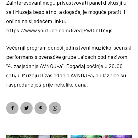
Zainteresovani mogu prisustvovati panel diskusiji u
sali Muzeja besplatno, a događaj je moguće pratiti i
online na sljedećem linku:
https://www.youtube.com/live/gPwOjbDYVjs
Večernji program donosi jedinstveni muzičko-scenski
performans slovenačke grupe Laibach pod nazivom
“4. zasjedanje AVNOJ-a”. Događaj počinje u 20:00
sati, u Muzeju II zasjedanja AVNOJ-a, a ulaznice su
rasprodane još prije nekoliko dana.