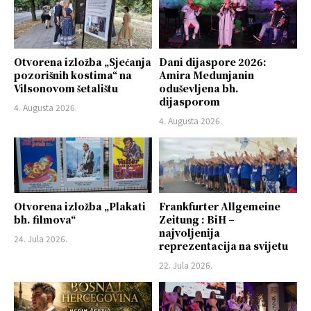
Otvorena izložba „Sjećanja
Dani dijaspore 2026:
pozorišnih kostima“ na
Amira Medunjanin
Vilsonovom šetalištu
oduševljena bh.
dijasporom
4. Augusta 2026.
4. Augusta 2026.
Otvorena izložba „Plakati
Frankfurter Allgemeine
bh. filmova“
Zeitung : BiH –
najvoljenija
24. Jula 2026.
reprezentacija na svijetu
22. Jula 2026.