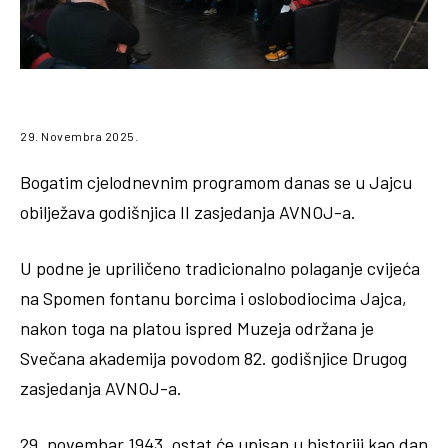
29. Novembra 2025.
Bogatim cjelodnevnim programom danas se u Jajcu
obilježava godišnjica II zasjedanja AVNOJ-a.
U podne je upriličeno tradicionalno polaganje cvijeća
na Spomen fontanu borcima i oslobodiocima Jajca,
nakon toga na platou ispred Muzeja održana je
Svečana akademija povodom 82. godišnjice Drugog
zasjedanja AVNOJ-a.
29. novembar 1943. ostat će upisan u historiji kao dan