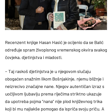
Recenzent knjige Hasan Hasić je ocijenio da se Balić
određuje spram živopisnog vremenskog okvira svakog
čovjeka, djetinjstva i mladosti.
– Taj raskoš djetinjstva je u njegovom slučaju
obogaćen snažnim likom Bošnjakinje, njemu bližnje i
neizrecivo značajne nane. Njegov autentičan izraz s
uočljivom ljubavlju prema riječima striktno ukazuje
da upotreba pojma “nana“ nije plod književnog trika
koji bi mu najlakše pomogao da ispriča svoju priču. A