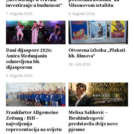
investiranje u budućnost“
Vilsonovom šetalištu
7. Augusta 2026.
4. Augusta 2026.
Dani dijaspore 2026:
Otvorena izložba „Plakati
Amira Medunjanin
bh. filmova“
oduševljena bh.
24. Jula 2026.
dijasporom
4. Augusta 2026.
Frankfurter Allgemeine
Melisa Salihović –
Zeitung : BiH –
Ibrahimbegović
najvoljenija
predstavila dvije nove
reprezentacija na svijetu
pjesme