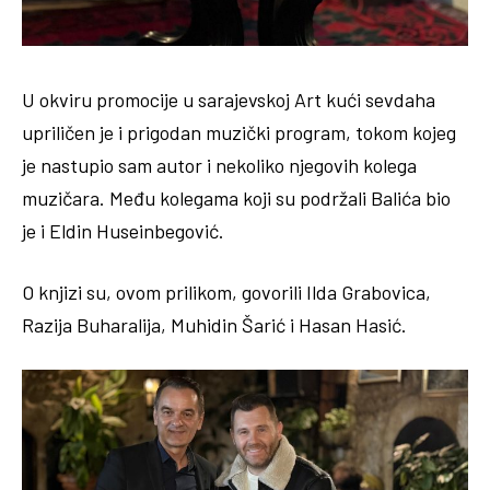
U okviru promocije u sarajevskoj Art kući sevdaha
upriličen je i prigodan muzički program, tokom kojeg
je nastupio sam autor i nekoliko njegovih kolega
muzičara. Među kolegama koji su podržali Balića bio
je i Eldin Huseinbegović.
O knjizi su, ovom prilikom, govorili Ilda Grabovica,
Razija Buharalija, Muhidin Šarić i Hasan Hasić.