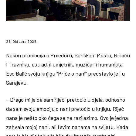
26. Oktobra 2025.
Nakon promocija u Prijedoru, Sanskom Mostu, Bihaću
i Travniku, estradni umjetnik, muzičar i humanista
Eso Balić svoju knjigu “Priče o nani” predstavio je i u
Sarajevu.
– Drago mi je da sam riječi pretočio u djela, odnosno
da sam svoju emociju o nani pretočio u knjigu. Riječ
nana je nešto oko čega se ne razilazimo. Ovo je jedna
zahvala mojoj nani, ali i svim nanama na svijetu. Kada
sam ja bio dječak nije bilo društvenih mreža niti