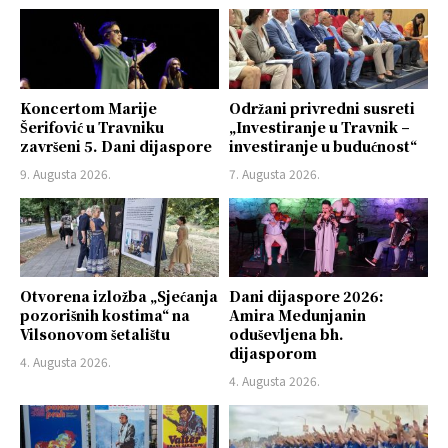
Koncertom Marije
Održani privredni susreti
Šerifović u Travniku
„Investiranje u Travnik –
završeni 5. Dani dijaspore
investiranje u budućnost“
9. Augusta 2026.
7. Augusta 2026.
Otvorena izložba „Sjećanja
Dani dijaspore 2026:
pozorišnih kostima“ na
Amira Medunjanin
Vilsonovom šetalištu
oduševljena bh.
dijasporom
4. Augusta 2026.
4. Augusta 2026.