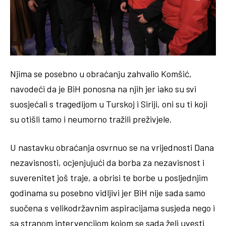
Njima se posebno u obraćanju zahvalio Komšić,
navodeći da je BiH ponosna na njih jer iako su svi
suosjećali s tragedijom u Turskoj i Siriji, oni su ti koji
su otišli tamo i neumorno tražili preživjele.
U nastavku obraćanja osvrnuo se na vrijednosti Dana
nezavisnosti, ocjenjujući da borba za nezavisnost i
suverenitet još traje, a obrisi te borbe u posljednjim
godinama su posebno vidljivi jer BiH nije sada samo
suočena s velikodržavnim aspiracijama susjeda nego i
sa stranom intervencijom kojom se sada želi uvesti