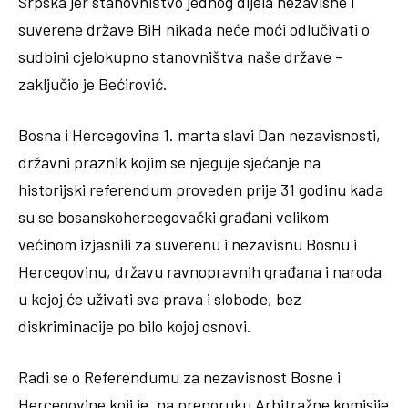
Srpska jer stanovništvo jednog dijela nezavisne i
suverene države BiH nikada neće moći odlučivati o
sudbini cjelokupno stanovništva naše države –
zaključio je Bećirović.
Bosna i Hercegovina 1. marta slavi Dan nezavisnosti,
državni praznik kojim se njeguje sjećanje na
historijski referendum proveden prije 31 godinu kada
su se bosanskohercegovački građani velikom
većinom izjasnili za suverenu i nezavisnu Bosnu i
Hercegovinu, državu ravnopravnih građana i naroda
u kojoj će uživati sva prava i slobode, bez
diskriminacije po bilo kojoj osnovi.
Radi se o Referendumu za nezavisnost Bosne i
Hercegovine koji je, na preporuku Arbitražne komisije