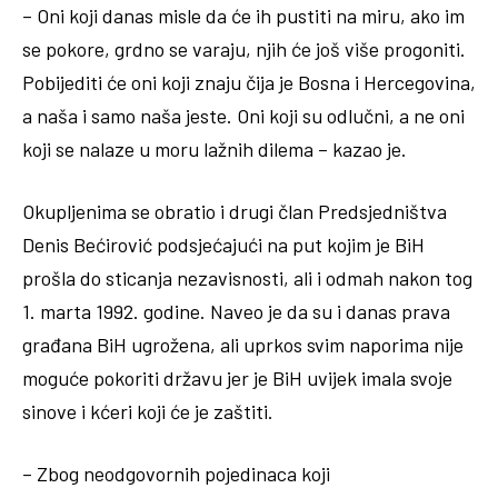
– Oni koji danas misle da će ih pustiti na miru, ako im
se pokore, grdno se varaju, njih će još više progoniti.
Pobijediti će oni koji znaju čija je Bosna i Hercegovina,
a naša i samo naša jeste. Oni koji su odlučni, a ne oni
koji se nalaze u moru lažnih dilema – kazao je.
Okupljenima se obratio i drugi član Predsjedništva
Denis Bećirović podsjećajući na put kojim je BiH
prošla do sticanja nezavisnosti, ali i odmah nakon tog
1. marta 1992. godine. Naveo je da su i danas prava
građana BiH ugrožena, ali uprkos svim naporima nije
moguće pokoriti državu jer je BiH uvijek imala svoje
sinove i kćeri koji će je zaštiti.
– Zbog neodgovornih pojedinaca koji