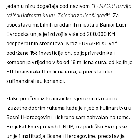
jedan u nizu događaja pod nazivom “
EU4AGRI razvija
tržišnu infrastrukturu: Zajedno za ljepši grad
!“. Za
uspostavu mobilnih prodajnih mjesta u Banjoj Luci
Evropska unija je izdvojila više od 200.000 KM
bespovratnih sredstava. Kroz EU4AGRI su već
podržane 153 investicije bh. poljoprivrednika i
kompanija vrijedne više od 18 miliona eura, od kojih je
EU finansirala 11 miliona eura, a preostali dio
sufinansirali su korisnici.
-Iako potičem iz Francuske, vjerujem da sam u
izuzetno dobrim rukama kada je riječ o kulinarstvu u
Bosni i Hercegovini, i iskreno sam zahvalan na tome.
Projekat koji sprovodi UNDP, uz podršku Evropske
unije i institucija Bosne i Hercegovine, predstavlja