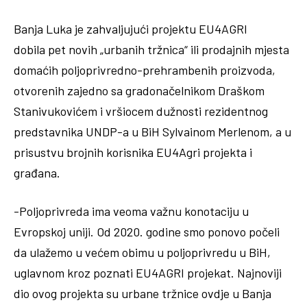
Banja Luka je zahvaljujući projektu EU4AGRI
dobila pet novih „urbanih tržnica“ ili prodajnih mjesta
domaćih poljoprivredno-prehrambenih proizvoda,
otvorenih zajedno sa gradonačelnikom Draškom
Stanivukovićem i vršiocem dužnosti rezidentnog
predstavnika UNDP-a u BiH
Sylvainom Merlenom, a u
prisustvu brojnih korisnika EU4Agri projekta i
građana.
-Poljoprivreda ima veoma važnu konotaciju u
Evropskoj uniji. Od 2020. godine smo ponovo počeli
da ulažemo u većem obimu u poljoprivredu u BiH,
uglavnom kroz poznati EU4AGRI projekat. Najnoviji
dio ovog projekta su urbane tržnice ovdje u Banja