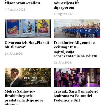
Vilsonovom šetalištu
oduševljena bh.
dijasporom
4. Augusta 2026.
4. Augusta 2026.
Otvorena izložba „Plakati
Frankfurter Allgemeine
bh. filmova“
Zeitung : BiH –
najvoljenija
24. Jula 2026.
reprezentacija na svijetu
22. Jula 2026.
Melisa Salihović –
Travnik: Sara Osmančević
Ibrahimbegović
izabrana za Fotomdel
predstavila dvije nove
Federacije BiH
pjesme