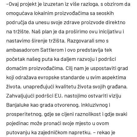
-Ovaj projekt je izuzetan iz više razloga, s obzirom da
omogućava lokalnim proizvođačima sa seoskih
područja da unesu svoje zdrave proizvode direktno
na tržište. Naš plan je da proširimo ovu inicijativu i
nastavimo širenje tržišta. Razgovarali smo s
ambasadorom Sattlerom i ovo predstavlja tek
početak našeg puta ka daljem razvoju i podršci
domaćim proizvođačima. Cilj nam je uspostaviti grad
koji odražava evropske standarde u svim aspektima
života, unapređujući kvalitetu života svojih građana.
Zahvaljujući podršci EU, nastojimo ostvariti viziju
Banjaluke kao grada otvorenog, inkluzivnog i
prosperitetnog, gdje se cijeni raznolikost i gdje svaki
pojedinac može pronaći svoje mjesto u ovom
putovanju ka zajedničkom napretku. – rekao je