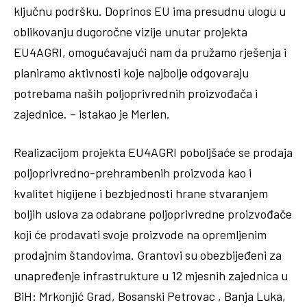
ključnu podršku. Doprinos EU ima presudnu ulogu u
oblikovanju dugoročne vizije unutar projekta
EU4AGRI, omogućavajući nam da pružamo rješenja i
planiramo aktivnosti koje najbolje odgovaraju
potrebama naših poljoprivrednih proizvođača i
zajednice. – istakao je Merlen.
Realizacijom projekta EU4AGRI poboljšaće se prodaja
poljoprivredno-prehrambenih proizvoda kao i
kvalitet higijene i bezbjednosti hrane stvaranjem
boljih uslova za odabrane poljoprivredne proizvođače
koji će prodavati svoje proizvode na opremljenim
prodajnim štandovima. Grantovi su obezbijeđeni za
unapređenje infrastrukture u 12 mjesnih zajednica u
BiH: Mrkonjić Grad, Bosanski Petrovac , Banja Luka,