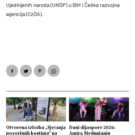
Ujedinjenih naroda (UNDP) u BiH i Češka razvojna
agencija (CzDA).
Otvorena izložba „Sjećanja
Dani dijaspore 2026:
pozorišnih kostima“ na
Amira Medunjanin