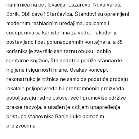
namirnica na pet lokacija: Lazarevo, Nova Varoš,
Borik, Obilićevo i Starčevica. Štandovi su opremljeni
modernim rashladnim uređajima, policama i
sudoperima sa kanisterima za vodu. Također je
postavljeno i pet polunadzemnih kontejnera, a 38
korisnika je završilo sanitarnu obuku i dobilo
sanitarne knjižice, što dodatno podiže standarde
higijene i sigurnosti hrane. Ovakav koncept
rekonstrukcije tržnica ne samo da podstiče prodaju
lokalnih poljoprivrednih i prehrambenih proizvoda i
poboljšavaju radne uslove, već i promoviše održive
prakse razvoja, a urađen je s ciljem unapređenja
pristupa stanovnika Banje Luke domaćim
proizvodima.