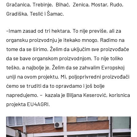
Gračanica, Trebinje, Bihać, Zenica, Mostar, Rudo,
Gradiška, Teslić i Šamac.
-Imam zasad od tri hektara. To nije previše, ali za
organsku proizvodnju je itekako mnogo. Radimo na
tome da se širimo. Želim da uključim sve proizvođače
da se bave organskom proizvodnjom. To nije toliko
teško, a najbolje je. Želim da se zahvalim Evropskoj
uniji na ovom projektu. Mi, poljoprivredni proizvođači
ćemo se truditi da to opravdamo i još bolje
napredujemo. – kazala je Biljana Keserović,
korisnica
projekta EU4AGRI.