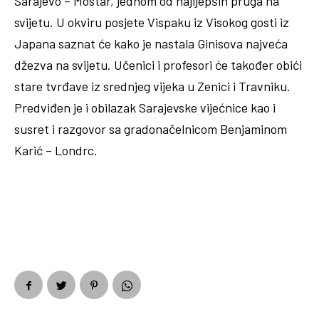
Sarajevo – Mostar, jednom od najljepših pruga na
svijetu. U okviru posjete Vispaku iz Visokog gosti iz
Japana saznat će kako je nastala Ginisova najveća
džezva na svijetu. Učenici i profesori će također obići
stare tvrđave iz srednjeg vijeka u Zenici i Travniku.
Predviđen je i obilazak Sarajevske vijećnice kao i
susret i razgovor sa gradonačelnicom Benjaminom
Karić – Londrc.