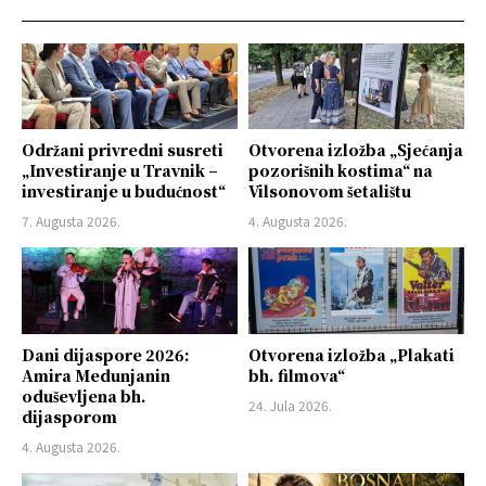
Održani privredni susreti
Otvorena izložba „Sjećanja
„Investiranje u Travnik –
pozorišnih kostima“ na
investiranje u budućnost“
Vilsonovom šetalištu
7. Augusta 2026.
4. Augusta 2026.
Dani dijaspore 2026:
Otvorena izložba „Plakati
Amira Medunjanin
bh. filmova“
oduševljena bh.
24. Jula 2026.
dijasporom
4. Augusta 2026.